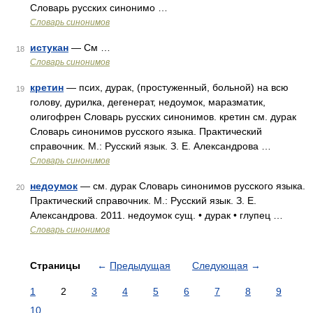
Словарь русских синонимо …
Словарь синонимов
истукан
— См …
18
Словарь синонимов
кретин
— псих, дурак, (простуженный, больной) на всю
19
голову, дурилка, дегенерат, недоумок, маразматик,
олигофрен Словарь русских синонимов. кретин см. дурак
Словарь синонимов русского языка. Практический
справочник. М.: Русский язык. З. Е. Александрова …
Словарь синонимов
недоумок
— см. дурак Словарь синонимов русского языка.
20
Практический справочник. М.: Русский язык. З. Е.
Александрова. 2011. недоумок сущ. • дурак • глупец …
Словарь синонимов
Страницы
←
Предыдущая
Следующая
→
1
2
3
4
5
6
7
8
9
10