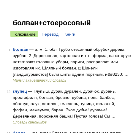
болван+стоеросовый
Толкование
Перевод
Книги
болва́н
— а, м. 1. обл. Грубо отесанный обрубок дерева;
11
чурбан. 2. Деревянная, картонная и т. п. форма, на которую
натягивают головные уборы, парики, расправляя или
изготовляя их. Шляпный болван. □ Шинели
[ландштурмистов] были шиты одним портным, и&#8230; …
Малый академический словарь
глупец
— Глупыш, дурак, дуралей, дурачок, дурень,
12
простофиля, болван, бревно, дубина, пень; балбес,
оболтус, олух, остолоп, телепень, тупица, фалалей,
фофан, межеумок, баран. Экое дубье! дурачье!
Деревянная, порожняя башка! Пустая голова! См …
Словарь синонимов