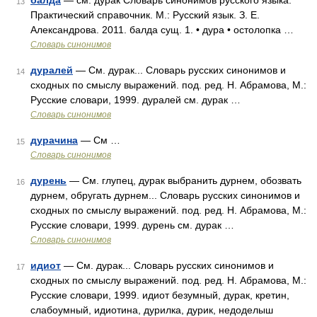
балда
— см. дурак Словарь синонимов русского языка.
13
Практический справочник. М.: Русский язык. З. Е.
Александрова. 2011. балда сущ. 1. • дура • остолопка …
Словарь синонимов
дуралей
— См. дурак... Словарь русских синонимов и
14
сходных по смыслу выражений. под. ред. Н. Абрамова, М.:
Русские словари, 1999. дуралей см. дурак …
Словарь синонимов
дурачина
— См …
15
Словарь синонимов
дурень
— См. глупец, дурак выбранить дурнем, обозвать
16
дурнем, обругать дурнем... Словарь русских синонимов и
сходных по смыслу выражений. под. ред. Н. Абрамова, М.:
Русские словари, 1999. дурень см. дурак …
Словарь синонимов
идиот
— См. дурак... Словарь русских синонимов и
17
сходных по смыслу выражений. под. ред. Н. Абрамова, М.:
Русские словари, 1999. идиот безумный, дурак, кретин,
слабоумный, идиотина, дурилка, дурик, недоделыш